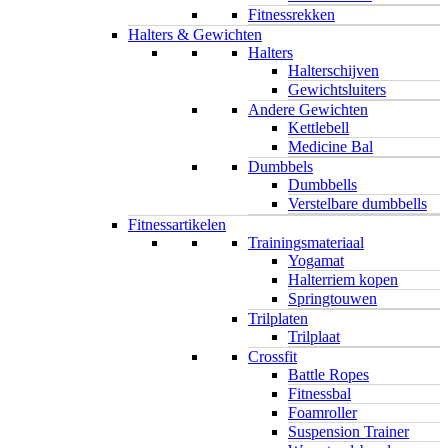
Fitnessrekken
Halters & Gewichten
Halters
Halterschijven
Gewichtsluiters
Andere Gewichten
Kettlebell
Medicine Bal
Dumbbels
Dumbbells
Verstelbare dumbbells
Fitnessartikelen
Trainingsmateriaal
Yogamat
Halterriem kopen
Springtouwen
Trilplaten
Trilplaat
Crossfit
Battle Ropes
Fitnessbal
Foamroller
Suspension Trainer