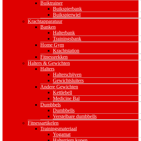
Buiktrainer
Buikspierbank
Buikspierwiel
Krachtapparatuur
Banken
Halterbank
Trainingsbank
Home Gym
Krachtstation
Fitnessrekken
Halters & Gewichten
Halters
Halterschijven
Gewichtsluiters
Andere Gewichten
Kettlebell
Medicine Bal
Dumbbels
Dumbbells
Verstelbare dumbbells
Fitnessartikelen
Trainingsmateriaal
Yogamat
Halterriem kopen