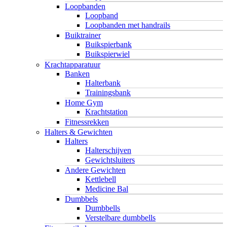
Loopbanden
Loopband
Loopbanden met handrails
Buiktrainer
Buikspierbank
Buikspierwiel
Krachtapparatuur
Banken
Halterbank
Trainingsbank
Home Gym
Krachtstation
Fitnessrekken
Halters & Gewichten
Halters
Halterschijven
Gewichtsluiters
Andere Gewichten
Kettlebell
Medicine Bal
Dumbbels
Dumbbells
Verstelbare dumbbells