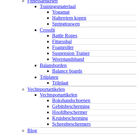
Fitnessartikelen
Trainingsmateriaal
Yogamat
Halterriem kopen
Springtouwen
Crossfit
Battle Ropes
Fitnessbal
Foamroller
Suspension Trainer
Weerstandsband
Balansborden
Balance boards
Trilplaten
Trilplaat
Vechtsportartikelen
Vechtsportartikelen
Bokshandschoenen
Gebitsbescherming
Hoofdbeschermer
Kruisbescherming
Scheenbeschermers
Blog