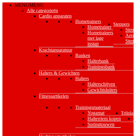
Skip
MENU
MENU
to
Alle categorieën
main
Cardio apparaten
content
Hometrainers
Steppers
Hometrainer
Stepp
Hometrainers
Aero
met lage
Stepp
instap
Krachtapparatuur
Banken
Halterbank
Trainingsbank
Halters & Gewichten
Halters
Halterschijven
Gewichtsluiters
Fitnessartikelen
Trainingsmateriaal
Yogamat
Trilplat
Halterriem kopen
T
Springtouwen