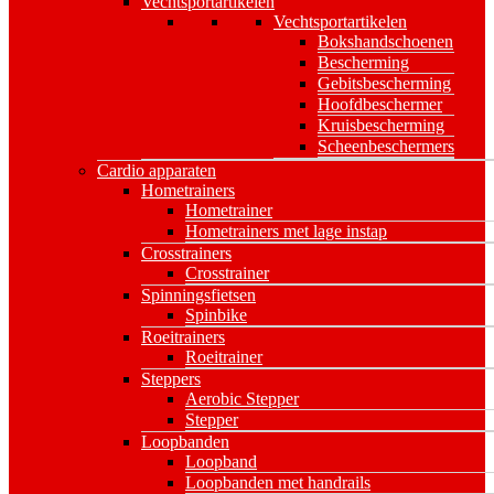
Vechtsportartikelen
Vechtsportartikelen
Bokshandschoenen
Bescherming
Gebitsbescherming
Hoofdbeschermer
Kruisbescherming
Scheenbeschermers
Cardio apparaten
Hometrainers
Hometrainer
Hometrainers met lage instap
Crosstrainers
Crosstrainer
Spinningsfietsen
Spinbike
Roeitrainers
Roeitrainer
Steppers
Aerobic Stepper
Stepper
Loopbanden
Loopband
Loopbanden met handrails