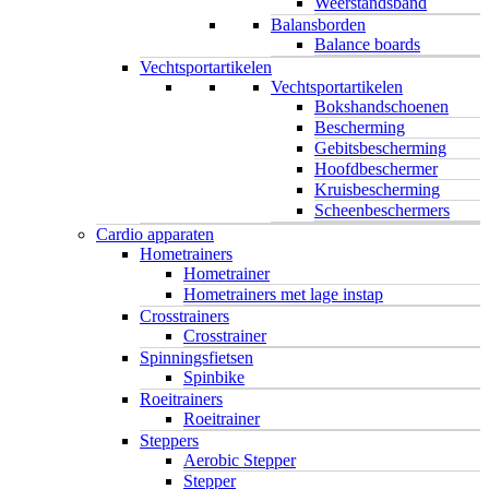
Weerstandsband
Balansborden
Balance boards
Vechtsportartikelen
Vechtsportartikelen
Bokshandschoenen
Bescherming
Gebitsbescherming
Hoofdbeschermer
Kruisbescherming
Scheenbeschermers
Cardio apparaten
Hometrainers
Hometrainer
Hometrainers met lage instap
Crosstrainers
Crosstrainer
Spinningsfietsen
Spinbike
Roeitrainers
Roeitrainer
Steppers
Aerobic Stepper
Stepper