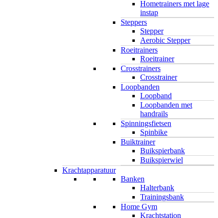
Hometrainers met lage
instap
Steppers
Stepper
Aerobic Stepper
Roeitrainers
Roeitrainer
Crosstrainers
Crosstrainer
Loopbanden
Loopband
Loopbanden met
handrails
Spinningsfietsen
Spinbike
Buiktrainer
Buikspierbank
Buikspierwiel
Krachtapparatuur
Banken
Halterbank
Trainingsbank
Home Gym
Krachtstation