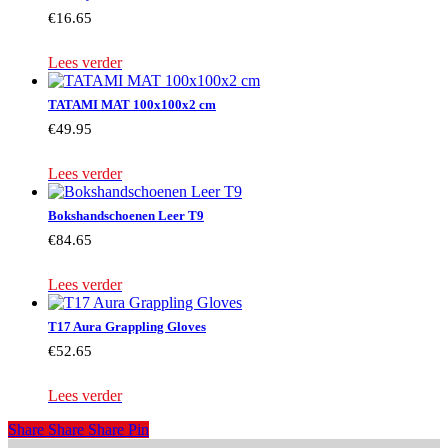
€
16.65
Lees verder
TATAMI MAT 100x100x2 cm
€
49.95
Lees verder
Bokshandschoenen Leer T9
€
84.65
Lees verder
T17 Aura Grappling Gloves
€
52.65
Lees verder
Share
Share
Share
Share
Pin