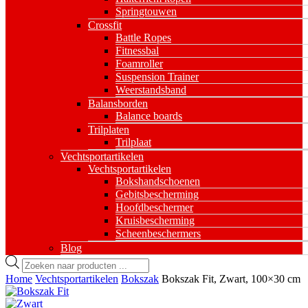
Springtouwen
Crossfit
Battle Ropes
Fitnessbal
Foamroller
Suspension Trainer
Weerstandsband
Balansborden
Balance boards
Trilplaten
Trilplaat
Vechtsportartikelen
Vechtsportartikelen
Bokshandschoenen
Gebitsbescherming
Hoofdbeschermer
Kruisbescherming
Scheenbeschermers
Blog
Producten
zoeken
Home
Vechtsportartikelen
Bokszak
Bokszak Fit, Zwart, 100×30 cm