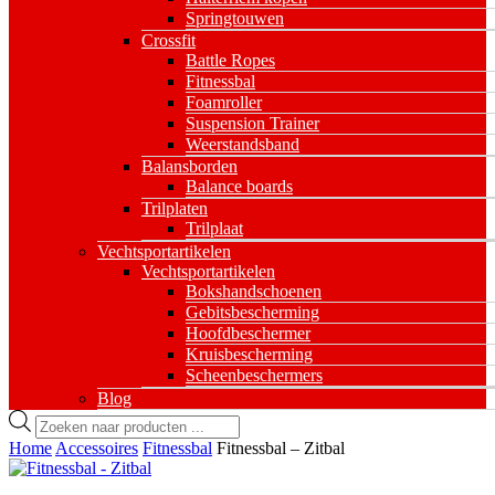
Springtouwen
Crossfit
Battle Ropes
Fitnessbal
Foamroller
Suspension Trainer
Weerstandsband
Balansborden
Balance boards
Trilplaten
Trilplaat
Vechtsportartikelen
Vechtsportartikelen
Bokshandschoenen
Gebitsbescherming
Hoofdbeschermer
Kruisbescherming
Scheenbeschermers
Blog
Producten
zoeken
Home
Accessoires
Fitnessbal
Fitnessbal – Zitbal