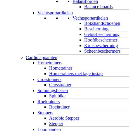
Balansborden
Balance boards
Vechtsportartikelen
Vechtsportartikelen
Bokshandschoenen
Bescherming
Gebitsbescherming
Hoofdbeschermer
Kruisbescherming
Scheenbeschermers
Cardio apparaten
Hometrainers
Hometrainer
Hometrainers met lage instap
Crosstrainers
Crosstrainer
Spinningsfietsen
Spinbike
Roeitrainers
Roeitrainer
Steppers
Aerobic Stepper
Stepper
Loopbanden