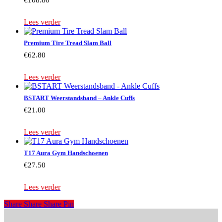
Lees verder
Premium Tire Tread Slam Ball
€
62.80
Lees verder
BSTART Weerstandsband – Ankle Cuffs
€
21.00
Lees verder
T17 Aura Gym Handschoenen
€
27.50
Lees verder
Share
Share
Share
Share
Pin