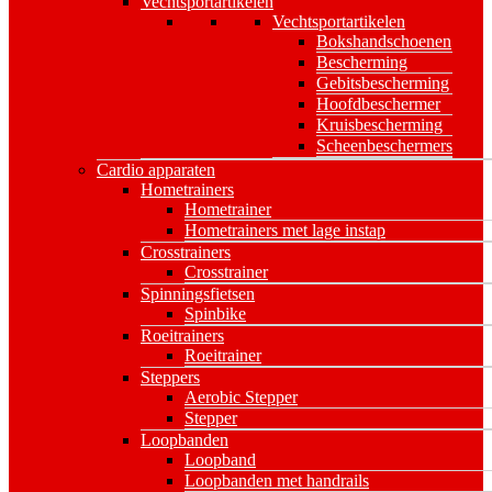
Vechtsportartikelen
Vechtsportartikelen
Bokshandschoenen
Bescherming
Gebitsbescherming
Hoofdbeschermer
Kruisbescherming
Scheenbeschermers
Cardio apparaten
Hometrainers
Hometrainer
Hometrainers met lage instap
Crosstrainers
Crosstrainer
Spinningsfietsen
Spinbike
Roeitrainers
Roeitrainer
Steppers
Aerobic Stepper
Stepper
Loopbanden
Loopband
Loopbanden met handrails