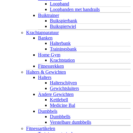
Loopband
Loopbanden met handrails
Buiktrainer
Buikspierbank
Buikspierwiel
Krachtapparatuur
Banken
Halterbank
Trainingsbank
Home Gym
Krachtstation
Fitnessrekken
Halters & Gewichten
Halters
Halterschijven
Gewichtsluiters
Andere Gewichten
Kettlebell
Medicine Bal
Dumbbels
Dumbbells
Verstelbare dumbbells
Fitnessartikelen