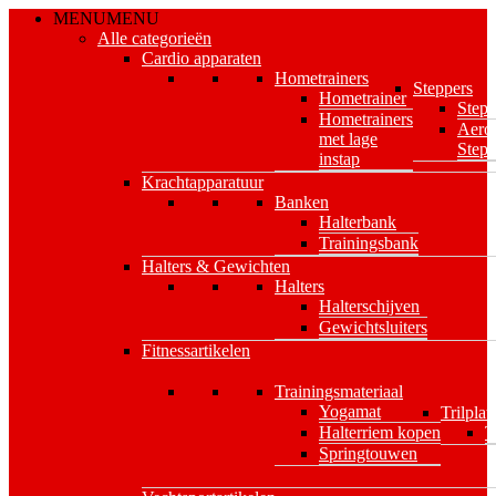
Skip
MENU
MENU
to
Alle categorieën
main
Cardio apparaten
content
Hometrainers
Steppers
Hometrainer
Stepp
Hometrainers
Aero
met lage
Stepp
instap
Krachtapparatuur
Banken
Halterbank
Trainingsbank
Halters & Gewichten
Halters
Halterschijven
Gewichtsluiters
Fitnessartikelen
Trainingsmateriaal
Yogamat
Trilplat
Halterriem kopen
T
Springtouwen