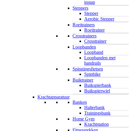
instap
Steppers
Stepper
Aerobic Stepper
Roeitrainers
Roeitrainer
Crosstrainers
Crosstrainer
Loopbanden
Loopband
Loopbanden met
handrails
Spinningsfietsen
Spinbike
Buiktrainer
Buikspierbank
Buikspierwiel
Krachtapparatuur
Banken
Halterbank
Trainingsbank
Home Gym
Krachtstation
Fitnessrekken