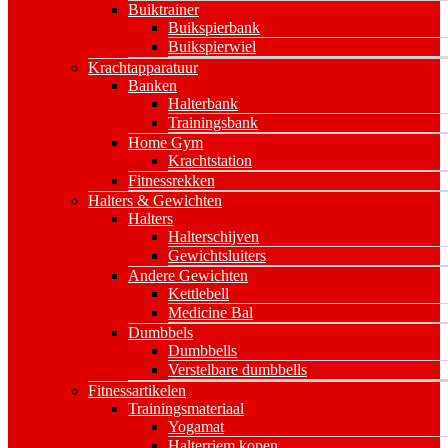
Buiktrainer
Buikspierbank
Buikspierwiel
Krachtapparatuur
Banken
Halterbank
Trainingsbank
Home Gym
Krachtstation
Fitnessrekken
Halters & Gewichten
Halters
Halterschijven
Gewichtsluiters
Andere Gewichten
Kettlebell
Medicine Bal
Dumbbels
Dumbbells
Verstelbare dumbbells
Fitnessartikelen
Trainingsmateriaal
Yogamat
Halterriem kopen