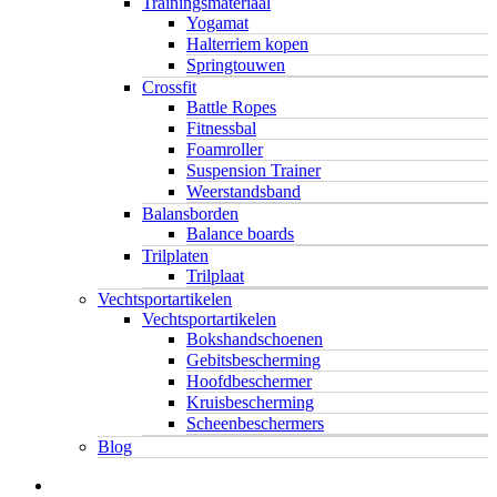
Trainingsmateriaal
Yogamat
Halterriem kopen
Springtouwen
Crossfit
Battle Ropes
Fitnessbal
Foamroller
Suspension Trainer
Weerstandsband
Balansborden
Balance boards
Trilplaten
Trilplaat
Vechtsportartikelen
Vechtsportartikelen
Bokshandschoenen
Gebitsbescherming
Hoofdbeschermer
Kruisbescherming
Scheenbeschermers
Blog
twitter