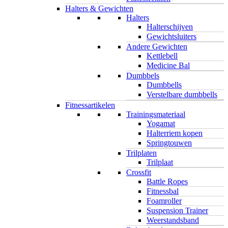
Halters & Gewichten
Halters
Halterschijven
Gewichtsluiters
Andere Gewichten
Kettlebell
Medicine Bal
Dumbbels
Dumbbells
Verstelbare dumbbells
Fitnessartikelen
Trainingsmateriaal
Yogamat
Halterriem kopen
Springtouwen
Trilplaten
Trilplaat
Crossfit
Battle Ropes
Fitnessbal
Foamroller
Suspension Trainer
Weerstandsband