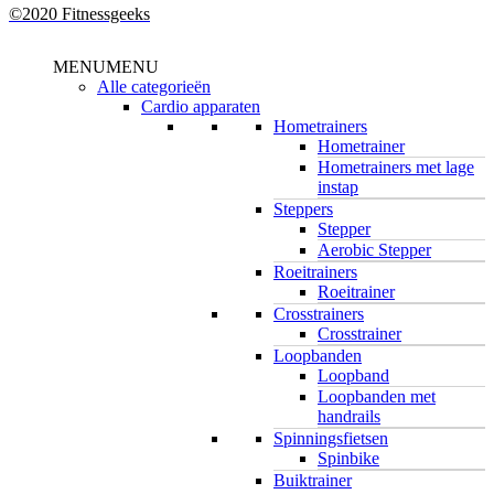
©2020 Fitnessgeeks
Close
MENU
MENU
Menu
Alle categorieën
Cardio apparaten
Hometrainers
Hometrainer
Hometrainers met lage
instap
Steppers
Stepper
Aerobic Stepper
Roeitrainers
Roeitrainer
Crosstrainers
Crosstrainer
Loopbanden
Loopband
Loopbanden met
handrails
Spinningsfietsen
Spinbike
Buiktrainer