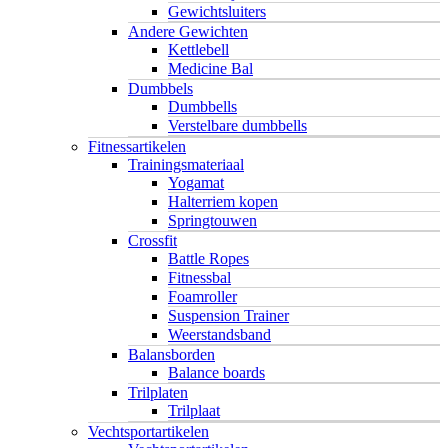
Gewichtsluiters
Andere Gewichten
Kettlebell
Medicine Bal
Dumbbels
Dumbbells
Verstelbare dumbbells
Fitnessartikelen
Trainingsmateriaal
Yogamat
Halterriem kopen
Springtouwen
Crossfit
Battle Ropes
Fitnessbal
Foamroller
Suspension Trainer
Weerstandsband
Balansborden
Balance boards
Trilplaten
Trilplaat
Vechtsportartikelen