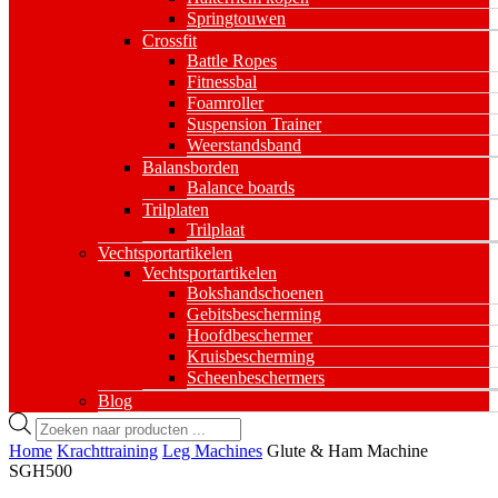
Springtouwen
Crossfit
Battle Ropes
Fitnessbal
Foamroller
Suspension Trainer
Weerstandsband
Balansborden
Balance boards
Trilplaten
Trilplaat
Vechtsportartikelen
Vechtsportartikelen
Bokshandschoenen
Gebitsbescherming
Hoofdbeschermer
Kruisbescherming
Scheenbeschermers
Blog
Producten
zoeken
Home
Krachttraining
Leg Machines
Glute & Ham Machine
SGH500