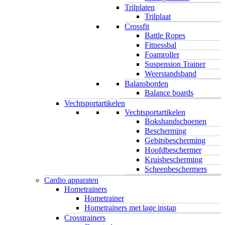
Trilplaten
Trilplaat
Crossfit
Battle Ropes
Fitnessbal
Foamroller
Suspension Trainer
Weerstandsband
Balansborden
Balance boards
Vechtsportartikelen
Vechtsportartikelen
Bokshandschoenen
Bescherming
Gebitsbescherming
Hoofdbeschermer
Kruisbescherming
Scheenbeschermers
Cardio apparaten
Hometrainers
Hometrainer
Hometrainers met lage instap
Crosstrainers