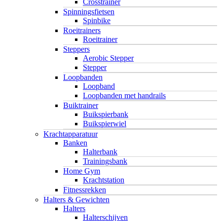
Crosstrainer
Spinningsfietsen
Spinbike
Roeitrainers
Roeitrainer
Steppers
Aerobic Stepper
Stepper
Loopbanden
Loopband
Loopbanden met handrails
Buiktrainer
Buikspierbank
Buikspierwiel
Krachtapparatuur
Banken
Halterbank
Trainingsbank
Home Gym
Krachtstation
Fitnessrekken
Halters & Gewichten
Halters
Halterschijven