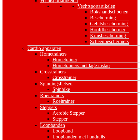
Vechtsportartikelen
Vechtsportartikelen
Bokshandschoenen
Bescherming
Gebitsbescherming
Hoofdbeschermer
Kruisbescherming
Scheenbeschermers
Cardio apparaten
Hometrainers
Hometrainer
Hometrainers met lage instap
Crosstrainers
Crosstrainer
Spinningsfietsen
Spinbike
Roeitrainers
Roeitrainer
Steppers
Aerobic Stepper
Stepper
Loopbanden
Loopband
Loopbanden met handrails