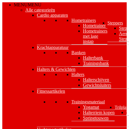
Skip
MENU
MENU
to
Alle categorieën
main
Cardio apparaten
content
Hometrainers
Steppers
Hometrainer
Stepp
Hometrainers
Aero
met lage
Stepp
instap
Krachtapparatuur
Banken
Halterbank
Trainingsbank
Halters & Gewichten
Halters
Halterschijven
Gewichtsluiters
Fitnessartikelen
Trainingsmateriaal
Yogamat
Trilplat
Halterriem kopen
T
Springtouwen