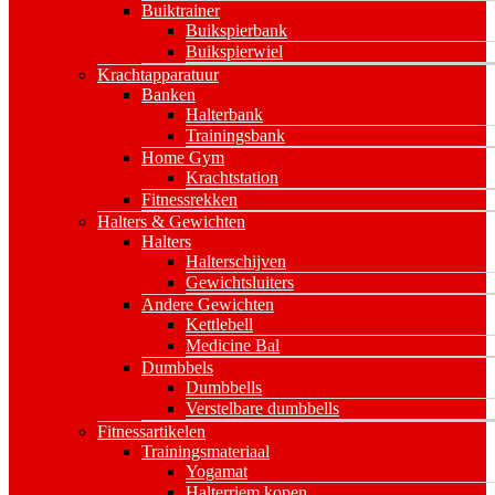
Buiktrainer
Buikspierbank
Buikspierwiel
Krachtapparatuur
Banken
Halterbank
Trainingsbank
Home Gym
Krachtstation
Fitnessrekken
Halters & Gewichten
Halters
Halterschijven
Gewichtsluiters
Andere Gewichten
Kettlebell
Medicine Bal
Dumbbels
Dumbbells
Verstelbare dumbbells
Fitnessartikelen
Trainingsmateriaal
Yogamat
Halterriem kopen