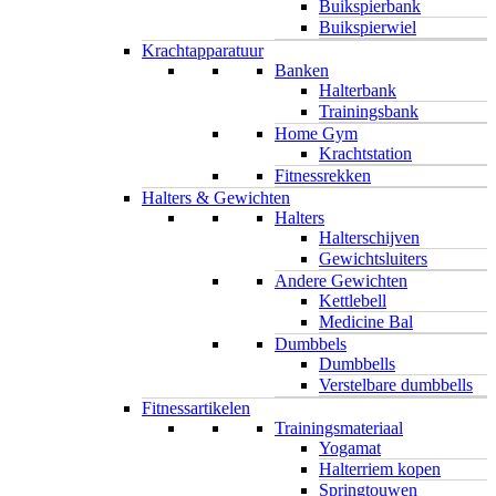
Buikspierbank
Buikspierwiel
Krachtapparatuur
Banken
Halterbank
Trainingsbank
Home Gym
Krachtstation
Fitnessrekken
Halters & Gewichten
Halters
Halterschijven
Gewichtsluiters
Andere Gewichten
Kettlebell
Medicine Bal
Dumbbels
Dumbbells
Verstelbare dumbbells
Fitnessartikelen
Trainingsmateriaal
Yogamat
Halterriem kopen
Springtouwen