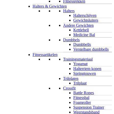
Fitnessrekken
Halters & Gewichten
Halters
Halterschijven
Gewichtsluiters
Andere Gewichten
Kettlebell
Medicine Bal
Dumbbels
Dumbbells
Verstelbare dumbbells
Fitnessartikelen
Trainingsmateriaal
Yogamat
Halterriem kopen
Springtouwen
Trilplaten
Trilplaat
Crossfit
Battle Ropes
Fitnessbal
Foamroller
Suspension Trainer
Weerstandsband