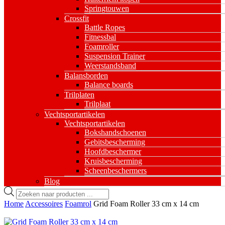
Springtouwen
Crossfit
Battle Ropes
Fitnessbal
Foamroller
Suspension Trainer
Weerstandsband
Balansborden
Balance boards
Trilplaten
Trilplaat
Vechtsportartikelen
Vechtsportartikelen
Bokshandschoenen
Gebitsbescherming
Hoofdbeschermer
Kruisbescherming
Scheenbeschermers
Blog
Producten
zoeken
Home
Accessoires
Foamrol
Grid Foam Roller 33 cm x 14 cm