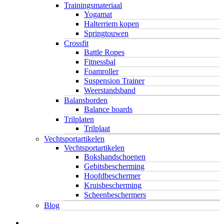
Trainingsmateriaal
Yogamat
Halterriem kopen
Springtouwen
Crossfit
Battle Ropes
Fitnessbal
Foamroller
Suspension Trainer
Weerstandsband
Balansborden
Balance boards
Trilplaten
Trilplaat
Vechtsportartikelen
Vechtsportartikelen
Bokshandschoenen
Gebitsbescherming
Hoofdbeschermer
Kruisbescherming
Scheenbeschermers
Blog
twitter