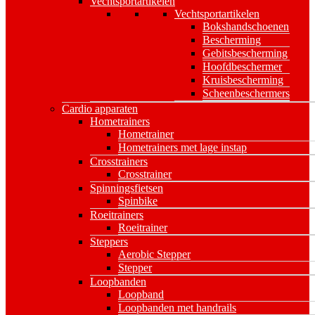
Vechtsportartikelen
Vechtsportartikelen
Bokshandschoenen
Bescherming
Gebitsbescherming
Hoofdbeschermer
Kruisbescherming
Scheenbeschermers
Cardio apparaten
Hometrainers
Hometrainer
Hometrainers met lage instap
Crosstrainers
Crosstrainer
Spinningsfietsen
Spinbike
Roeitrainers
Roeitrainer
Steppers
Aerobic Stepper
Stepper
Loopbanden
Loopband
Loopbanden met handrails