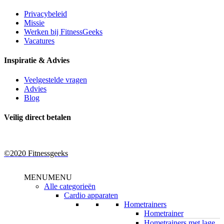
Privacybeleid
Missie
Werken bij FitnessGeeks
Vacatures
Inspiratie & Advies
Veelgestelde vragen
Advies
Blog
Veilig direct betalen
©2020 Fitnessgeeks
Close
MENU
MENU
Menu
Alle categorieën
Cardio apparaten
Hometrainers
Hometrainer
Hometrainers met lage