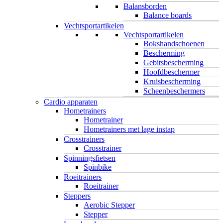
Balansborden
Balance boards
Vechtsportartikelen
Vechtsportartikelen
Bokshandschoenen
Bescherming
Gebitsbescherming
Hoofdbeschermer
Kruisbescherming
Scheenbeschermers
Cardio apparaten
Hometrainers
Hometrainer
Hometrainers met lage instap
Crosstrainers
Crosstrainer
Spinningsfietsen
Spinbike
Roeitrainers
Roeitrainer
Steppers
Aerobic Stepper
Stepper