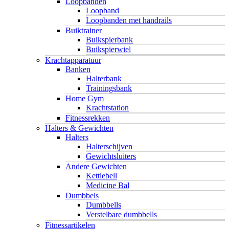
Loopbanden
Loopband
Loopbanden met handrails
Buiktrainer
Buikspierbank
Buikspierwiel
Krachtapparatuur
Banken
Halterbank
Trainingsbank
Home Gym
Krachtstation
Fitnessrekken
Halters & Gewichten
Halters
Halterschijven
Gewichtsluiters
Andere Gewichten
Kettlebell
Medicine Bal
Dumbbels
Dumbbells
Verstelbare dumbbells
Fitnessartikelen