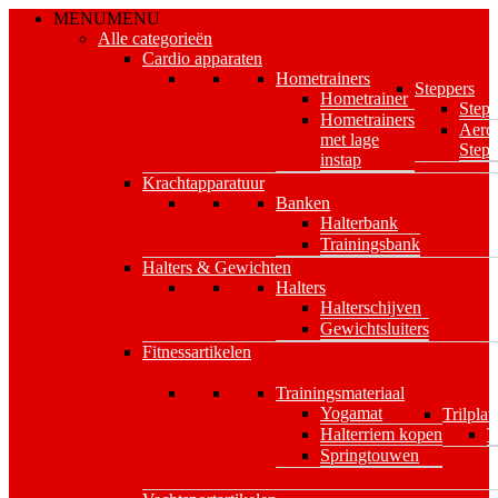
Skip
MENU
MENU
to
Alle categorieën
main
Cardio apparaten
content
Hometrainers
Steppers
Hometrainer
Stepp
Hometrainers
Aero
met lage
Stepp
instap
Krachtapparatuur
Banken
Halterbank
Trainingsbank
Halters & Gewichten
Halters
Halterschijven
Gewichtsluiters
Fitnessartikelen
Trainingsmateriaal
Yogamat
Trilplat
Halterriem kopen
T
Springtouwen