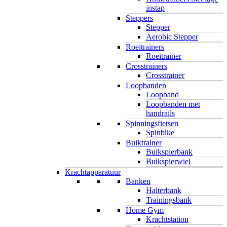
instap
Steppers
Stepper
Aerobic Stepper
Roeitrainers
Roeitrainer
Crosstrainers
Crosstrainer
Loopbanden
Loopband
Loopbanden met
handrails
Spinningsfietsen
Spinbike
Buiktrainer
Buikspierbank
Buikspierwiel
Krachtapparatuur
Banken
Halterbank
Trainingsbank
Home Gym
Krachtstation