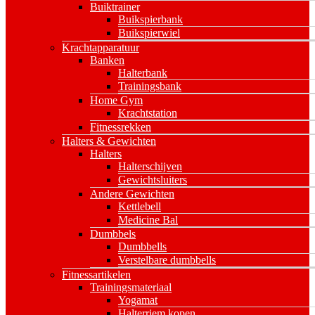
Buiktrainer
Buikspierbank
Buikspierwiel
Krachtapparatuur
Banken
Halterbank
Trainingsbank
Home Gym
Krachtstation
Fitnessrekken
Halters & Gewichten
Halters
Halterschijven
Gewichtsluiters
Andere Gewichten
Kettlebell
Medicine Bal
Dumbbels
Dumbbells
Verstelbare dumbbells
Fitnessartikelen
Trainingsmateriaal
Yogamat
Halterriem kopen