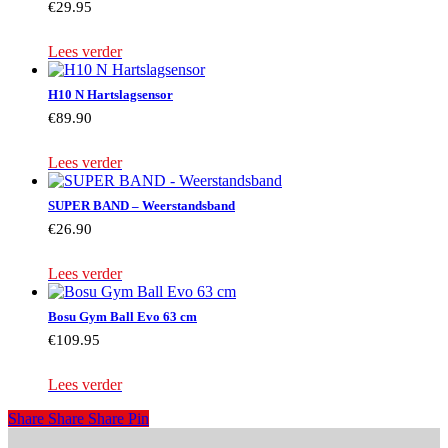
€
29.95
Lees verder
H10 N Hartslagsensor
€
89.90
Lees verder
SUPER BAND – Weerstandsband
€
26.90
Lees verder
Bosu Gym Ball Evo 63 cm
€
109.95
Lees verder
Share
Share
Share
Share
Pin