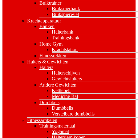
Buiktrainer
Buikspierbank
Buikspierwiel
Krachtapparatuur
Banken
Halterbank
Trainingsbank
Home Gym
Krachtstation
Fitnessrekken
Halters & Gewichten
Halters
Halterschijven
Gewichtsluiters
Andere Gewichten
Kettlebell
Medicine Bal
Dumbbels
Dumbbells
Verstelbare dumbbells
Fitnessartikelen
Trainingsmateriaal
Yogamat
Halterriem kopen