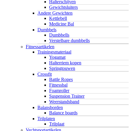
Halterschijven
Gewichtsluiters
Andere Gewichten
Kettlebell
Medicine Bal
Dumbbels
Dumbbells
Verstelbare dumbbells
Fitnessartikelen
Trainingsmateriaal
Yogamat
Halterriem kopen
Springtouwen
Crossfit
Battle Ropes
Fitnessbal
Foamroller
Suspension Trainer
Weerstandsband
Balansborden
Balance boards
Trilplaten
Trilplaat
Vechtsportartikelen