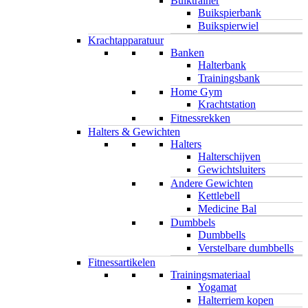
Buiktrainer
Buikspierbank
Buikspierwiel
Krachtapparatuur
Banken
Halterbank
Trainingsbank
Home Gym
Krachtstation
Fitnessrekken
Halters & Gewichten
Halters
Halterschijven
Gewichtsluiters
Andere Gewichten
Kettlebell
Medicine Bal
Dumbbels
Dumbbells
Verstelbare dumbbells
Fitnessartikelen
Trainingsmateriaal
Yogamat
Halterriem kopen