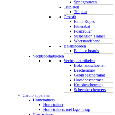
Springtouwen
Trilplaten
Trilplaat
Crossfit
Battle Ropes
Fitnessbal
Foamroller
Suspension Trainer
Weerstandsband
Balansborden
Balance boards
Vechtsportartikelen
Vechtsportartikelen
Bokshandschoenen
Bescherming
Gebitsbescherming
Hoofdbeschermer
Kruisbescherming
Scheenbeschermers
Cardio apparaten
Hometrainers
Hometrainer
Hometrainers met lage instap
Crosstrainers