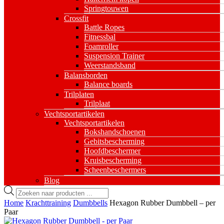
Springtouwen
Crossfit
Battle Ropes
Fitnessbal
Foamroller
Suspension Trainer
Weerstandsband
Balansborden
Balance boards
Trilplaten
Trilplaat
Vechtsportartikelen
Vechtsportartikelen
Bokshandschoenen
Gebitsbescherming
Hoofdbeschermer
Kruisbescherming
Scheenbeschermers
Blog
Producten
zoeken
Home
Krachttraining
Dumbbells
Hexagon Rubber Dumbbell – per
Paar