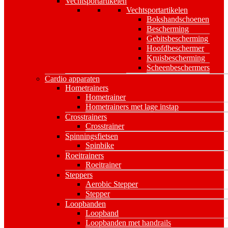
Vechtsportartikelen
Vechtsportartikelen
Bokshandschoenen
Bescherming
Gebitsbescherming
Hoofdbeschermer
Kruisbescherming
Scheenbeschermers
Cardio apparaten
Hometrainers
Hometrainer
Hometrainers met lage instap
Crosstrainers
Crosstrainer
Spinningsfietsen
Spinbike
Roeitrainers
Roeitrainer
Steppers
Aerobic Stepper
Stepper
Loopbanden
Loopband
Loopbanden met handrails