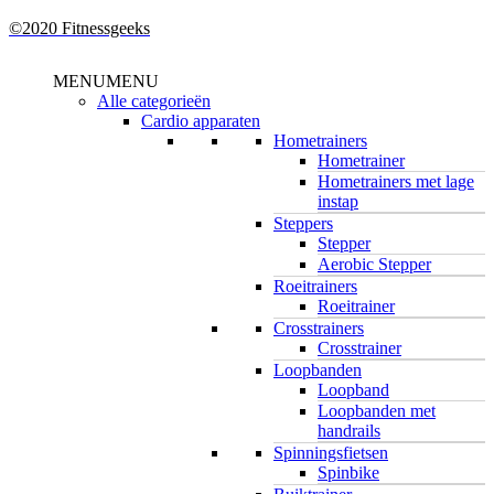
©2020 Fitnessgeeks
Close
MENU
MENU
Menu
Alle categorieën
Cardio apparaten
Hometrainers
Hometrainer
Hometrainers met lage
instap
Steppers
Stepper
Aerobic Stepper
Roeitrainers
Roeitrainer
Crosstrainers
Crosstrainer
Loopbanden
Loopband
Loopbanden met
handrails
Spinningsfietsen
Spinbike