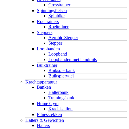
Crosstrainer
Spinningsfietsen
Spinbike
Roeitrainers
Roeitrainer
Steppers
Aerobic Stepper
Stepper
Loopbanden
Loopband
Loopbanden met handrails
Buiktrainer
Buikspierbank
Buikspierwiel
Krachtapparatuur
Banken
Halterbank
Trainingsbank
Home Gym
Krachtstation
Fitnessrekken
Halters & Gewichten
Halters