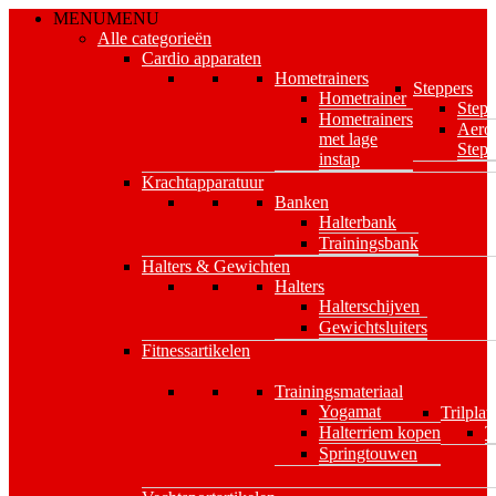
Skip
MENU
MENU
to
Alle categorieën
main
Cardio apparaten
content
Hometrainers
Steppers
Hometrainer
Stepp
Hometrainers
Aero
met lage
Stepp
instap
Krachtapparatuur
Banken
Halterbank
Trainingsbank
Halters & Gewichten
Halters
Halterschijven
Gewichtsluiters
Fitnessartikelen
Trainingsmateriaal
Yogamat
Trilplat
Halterriem kopen
T
Springtouwen