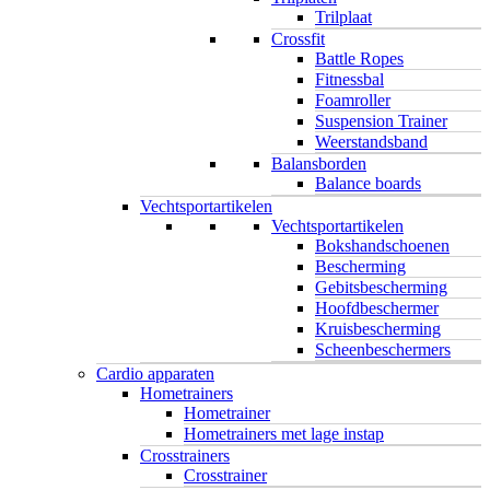
Trilplaat
Crossfit
Battle Ropes
Fitnessbal
Foamroller
Suspension Trainer
Weerstandsband
Balansborden
Balance boards
Vechtsportartikelen
Vechtsportartikelen
Bokshandschoenen
Bescherming
Gebitsbescherming
Hoofdbeschermer
Kruisbescherming
Scheenbeschermers
Cardio apparaten
Hometrainers
Hometrainer
Hometrainers met lage instap
Crosstrainers
Crosstrainer