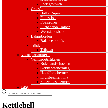
Springtouwen
Crossfit
Battle Ropes
Fitnessbal
Foamroller
Suspension Trainer
Weerstandsband
Balansborden
Balance boards
Trilplaten
Trilplaat
Vechtsportartikelen
Vechtsportartikelen
Bokshandschoenen
Gebitsbescherming
Hoofdbeschermer
Kruisbescherming
Scheenbeschermers
Blog
Producten
zoeken
Kettlebell