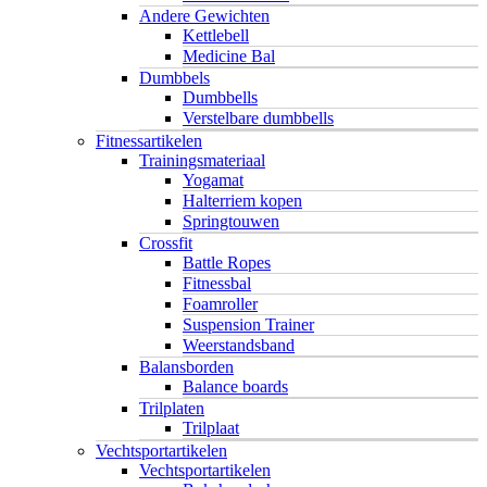
Andere Gewichten
Kettlebell
Medicine Bal
Dumbbels
Dumbbells
Verstelbare dumbbells
Fitnessartikelen
Trainingsmateriaal
Yogamat
Halterriem kopen
Springtouwen
Crossfit
Battle Ropes
Fitnessbal
Foamroller
Suspension Trainer
Weerstandsband
Balansborden
Balance boards
Trilplaten
Trilplaat
Vechtsportartikelen
Vechtsportartikelen