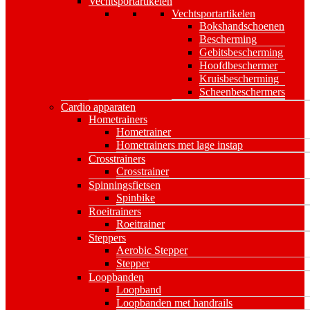
Vechtsportartikelen
Vechtsportartikelen
Bokshandschoenen
Bescherming
Gebitsbescherming
Hoofdbeschermer
Kruisbescherming
Scheenbeschermers
Cardio apparaten
Hometrainers
Hometrainer
Hometrainers met lage instap
Crosstrainers
Crosstrainer
Spinningsfietsen
Spinbike
Roeitrainers
Roeitrainer
Steppers
Aerobic Stepper
Stepper
Loopbanden
Loopband
Loopbanden met handrails