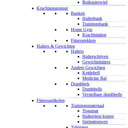
Buikspierwiel
Krachtapparatuur
Banken
Halterbank
Trainingsbank
Home Gym
Krachtstation
Fitnessrekken
Halters & Gewichten
Halters
Halterschijven
Gewichtsluiters
Andere Gewichten
Kettlebell
Medicine Bal
Dumbbels
Dumbbells
Verstelbare dumbbells
Fitnessartikelen
Trainingsmateriaal
Yogamat
Halterriem kopen
Springtouwen
Trilplaten