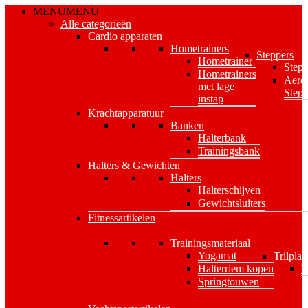
Skip
MENU
MENU
to
Alle categorieën
main
Cardio apparaten
content
Hometrainers
Steppers
Hometrainer
Stepp
Hometrainers
Aero
met lage
Stepp
instap
Krachtapparatuur
Banken
Halterbank
Trainingsbank
Halters & Gewichten
Halters
Halterschijven
Gewichtsluiters
Fitnessartikelen
Trainingsmateriaal
Yogamat
Trilplat
Halterriem kopen
T
Springtouwen