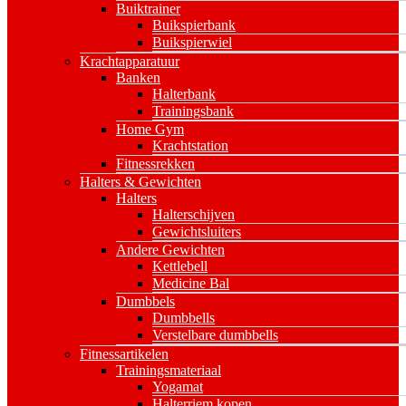
Buiktrainer
Buikspierbank
Buikspierwiel
Krachtapparatuur
Banken
Halterbank
Trainingsbank
Home Gym
Krachtstation
Fitnessrekken
Halters & Gewichten
Halters
Halterschijven
Gewichtsluiters
Andere Gewichten
Kettlebell
Medicine Bal
Dumbbels
Dumbbells
Verstelbare dumbbells
Fitnessartikelen
Trainingsmateriaal
Yogamat
Halterriem kopen