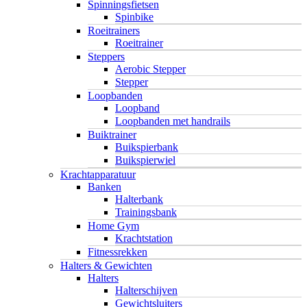
Spinningsfietsen
Spinbike
Roeitrainers
Roeitrainer
Steppers
Aerobic Stepper
Stepper
Loopbanden
Loopband
Loopbanden met handrails
Buiktrainer
Buikspierbank
Buikspierwiel
Krachtapparatuur
Banken
Halterbank
Trainingsbank
Home Gym
Krachtstation
Fitnessrekken
Halters & Gewichten
Halters
Halterschijven
Gewichtsluiters