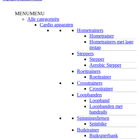
Close
MENU
MENU
Menu
Alle categorieën
Cardio apparaten
Hometrainers
Hometrainer
Hometrainers met lage
instap
Steppers
Stepper
Aerobic Stepper
Roeitrainers
Roeitrainer
Crosstrainers
Crosstrainer
Loopbanden
Loopband
Loopbanden met
handrails
Spinningsfietsen
Spinbike
Buiktrainer
Buikspierbank