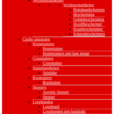
Vechtsportartikelen
Vechtsportartikelen
Bokshandschoenen
Bescherming
Gebitsbescherming
Hoofdbeschermer
Kruisbescherming
Scheenbeschermers
Cardio apparaten
Hometrainers
Hometrainer
Hometrainers met lage instap
Crosstrainers
Crosstrainer
Spinningsfietsen
Spinbike
Roeitrainers
Roeitrainer
Steppers
Aerobic Stepper
Stepper
Loopbanden
Loopband
Loopbanden met handrails