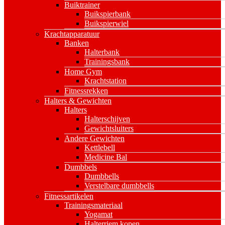
Buiktrainer
Buikspierbank
Buikspierwiel
Krachtapparatuur
Banken
Halterbank
Trainingsbank
Home Gym
Krachtstation
Fitnessrekken
Halters & Gewichten
Halters
Halterschijven
Gewichtsluiters
Andere Gewichten
Kettlebell
Medicine Bal
Dumbbels
Dumbbells
Verstelbare dumbbells
Fitnessartikelen
Trainingsmateriaal
Yogamat
Halterriem kopen