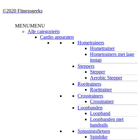
©2020 Fitnessgeeks
Close
MENU
MENU
Menu
Alle categorieën
Cardio apparaten
Hometrainers
Hometrainer
Hometrainers met lage
instap
Steppers
Stepper
Aerobic Stepper
Roeitrainers
Roeitrainer
Crosstrainers
Crosstrainer
Loopbanden
Loopband
Loopbanden met
handrails
Spinningsfietsen
Spinbike