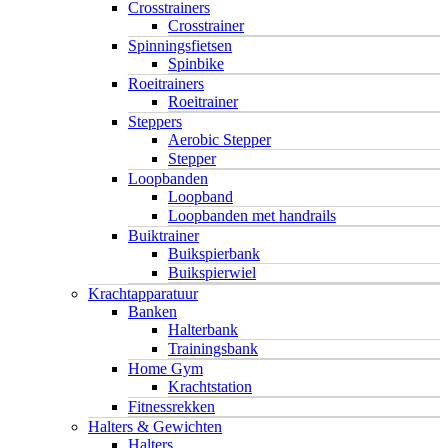
Crosstrainers
Crosstrainer
Spinningsfietsen
Spinbike
Roeitrainers
Roeitrainer
Steppers
Aerobic Stepper
Stepper
Loopbanden
Loopband
Loopbanden met handrails
Buiktrainer
Buikspierbank
Buikspierwiel
Krachtapparatuur
Banken
Halterbank
Trainingsbank
Home Gym
Krachtstation
Fitnessrekken
Halters & Gewichten
Halters