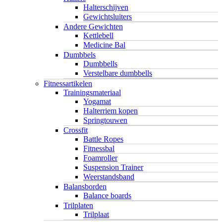
Halterschijven
Gewichtsluiters
Andere Gewichten
Kettlebell
Medicine Bal
Dumbbels
Dumbbells
Verstelbare dumbbells
Fitnessartikelen
Trainingsmateriaal
Yogamat
Halterriem kopen
Springtouwen
Crossfit
Battle Ropes
Fitnessbal
Foamroller
Suspension Trainer
Weerstandsband
Balansborden
Balance boards
Trilplaten
Trilplaat