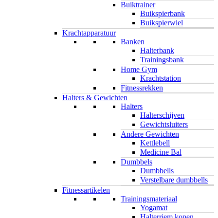
Buiktrainer
Buikspierbank
Buikspierwiel
Krachtapparatuur
Banken
Halterbank
Trainingsbank
Home Gym
Krachtstation
Fitnessrekken
Halters & Gewichten
Halters
Halterschijven
Gewichtsluiters
Andere Gewichten
Kettlebell
Medicine Bal
Dumbbels
Dumbbells
Verstelbare dumbbells
Fitnessartikelen
Trainingsmateriaal
Yogamat
Halterriem kopen