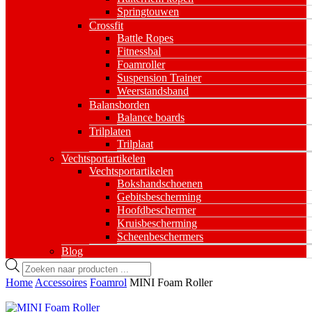
Springtouwen
Crossfit
Battle Ropes
Fitnessbal
Foamroller
Suspension Trainer
Weerstandsband
Balansborden
Balance boards
Trilplaten
Trilplaat
Vechtsportartikelen
Vechtsportartikelen
Bokshandschoenen
Gebitsbescherming
Hoofdbeschermer
Kruisbescherming
Scheenbeschermers
Blog
Producten
zoeken
Home
Accessoires
Foamrol
MINI Foam Roller