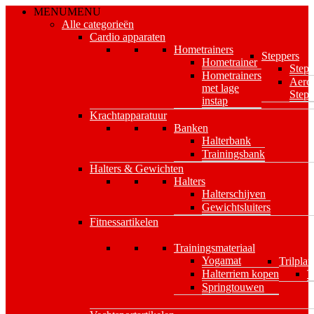
Skip
MENU
MENU
to
Alle categorieën
main
Cardio apparaten
content
Hometrainers
Steppers
Hometrainer
Stepp
Hometrainers
Aero
met lage
Stepp
instap
Krachtapparatuur
Banken
Halterbank
Trainingsbank
Halters & Gewichten
Halters
Halterschijven
Gewichtsluiters
Fitnessartikelen
Trainingsmateriaal
Yogamat
Trilplat
Halterriem kopen
T
Springtouwen