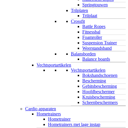
Springtouwen
Trilplaten
Trilplaat
Crossfit
Battle Ropes
Fitnessbal
Foamroller
Suspension Trainer
Weerstandsband
Balansborden
Balance boards
Vechtsportartikelen
Vechtsportartikelen
Bokshandschoenen
Bescherming
Gebitsbescherming
Hoofdbeschermer
Kruisbescherming
Scheenbeschermers
Cardio apparaten
Hometrainers
Hometrainer
Hometrainers met lage instap