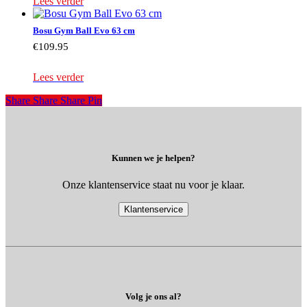
Lees verder
Bosu Gym Ball Evo 63 cm
€
109.95
Lees verder
Share
Share
Share
Share
Pin
Kunnen we je helpen?
Onze klantenservice staat nu voor je klaar.
Klantenservice
Volg je ons al?